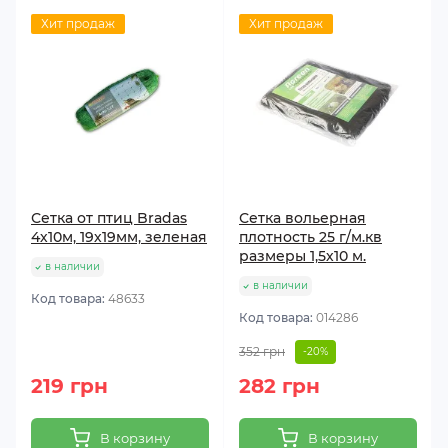
Хит продаж
Хит продаж
Сетка от птиц Bradas
Сетка вольерная
4х10м, 19х19мм, зеленая
плотность 25 г/м.кв
размеры 1,5х10 м.
в наличии
в наличии
Код товара:
48633
Код товара:
014286
352 грн
-20%
219 грн
282 грн
В корзину
В корзину