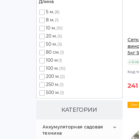
Длина
5 м.
(8)
8 м.
(1)
10 м.
(10)
20 м.
(5)
Сетк
50 м.
(3)
вино
80 см.
5кг 
(1)
100 м
(1)
в н
100 м.
(10)
Код т
200 м.
(2)
250 м.
241
(1)
500 м.
(1)
Хит
КАТЕГОРИИ
Аккумуляторная садовая
техника