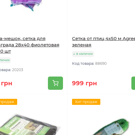
а-мешок, сетка для
Сетка от птиц 4х50 м Agre
града 28х40 фиолетовая
зеленая
50 шт
в наличии
аличии
Код товара:
88690
овара:
20203
 грн
999 грн
 продаж
Хит продаж