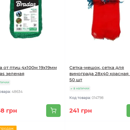
а от птиц 4х100м 19х19мм
Сетка-мешок, сетка для
as зеленая
винограда 28х40 красная 
50 шт
аличии
в наличии
овара:
48634
Код товара:
014798
58 грн
241 грн
 продаж