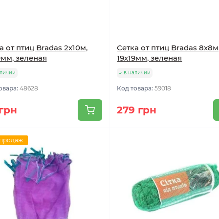
а от птиц Bradas 2х10м,
Сетка от птиц Bradas 8х8м
9мм, зеленая
19х19мм, зеленая
аличии
в наличии
овара:
48628
Код товара:
59018
 грн
279 грн
 продаж