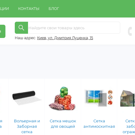
КЦИИ
КОНТАКТЫ
БЛОГ
в
Наш адрес:
Киeв, ул. Дмитрия Луценка, 15
я
Вольерная и
Сетка мешок
Сетка
Сетк
а
Заборная
для овощей
антимоскитная
заб
сетка
огра