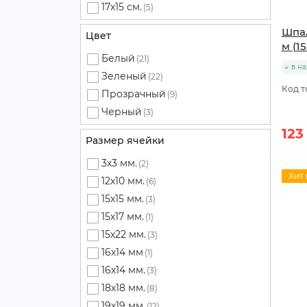
17х15 см.
(5)
Шпал
Цвет
м (15
Белый
(21)
в н
Зеленый
(22)
Код т
Прозрачный
(9)
Черный
(3)
123
Размер ячейки
3х3 мм.
(2)
Хит
12х10 мм.
(6)
15х15 мм.
(3)
15х17 мм.
(1)
15х22 мм.
(3)
16x14 мм
(1)
16x14 мм.
(3)
18х18 мм.
(8)
19х19 мм.
(12)