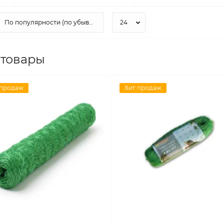
 товары
 продаж
Хит продаж