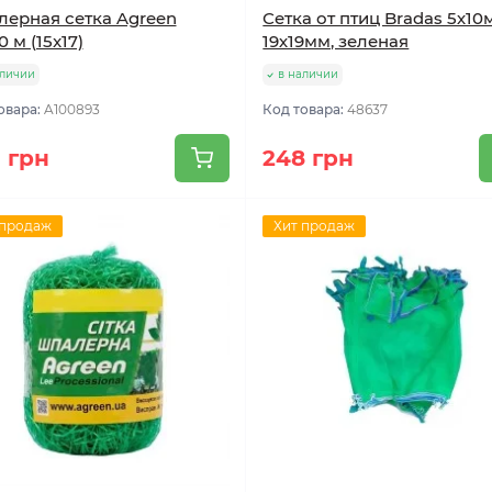
ерная сетка Agreen
Сетка от птиц Bradas 5х10м
0 м (15x17)
19х19мм, зеленая
аличии
в наличии
овара:
A100893
Код товара:
48637
 грн
248 грн
 продаж
Хит продаж