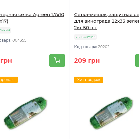
ерная сетка Agreen 1,7х10
Сетка-мешок, защитная с
x17)
для винограда 22х33 зеле
2кг 50 шт
аличии
в наличии
овара:
004355
Код товара:
20202
 грн
209 грн
 продаж
Хит продаж