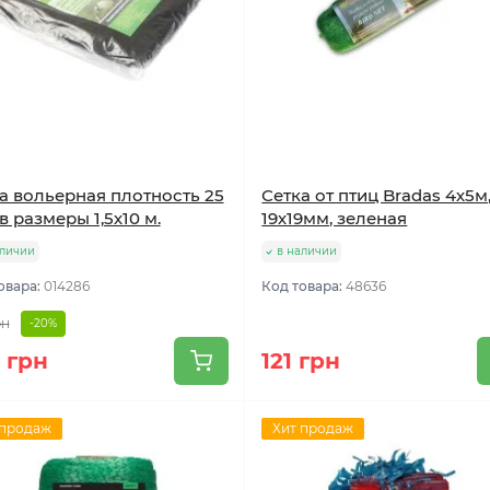
а вольерная плотность 25
Сетка от птиц Bradas 4х5м
кв размеры 1,5х10 м.
19х19мм, зеленая
аличии
в наличии
овара:
014286
Код товара:
48636
рн
-20%
 грн
121 грн
 продаж
Хит продаж