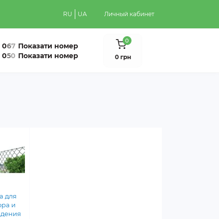
RU
UA
Личный кабинет
0
0
6
7
Показати номер
0
5
0
Показати номер
0 грн
а для
ора и
ждения