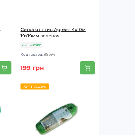
,
Сетка от птиц Agreen 4х10м
19х19мм зеленая
в наличии
Код товара:
88694
199 грн
Хит продаж