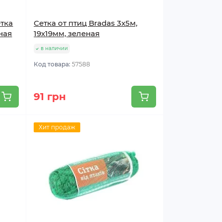
етка
Сетка от птиц Bradas 3х5м,
ная
19х19мм, зеленая
в наличии
Код товара:
57588
91 грн
Хит продаж