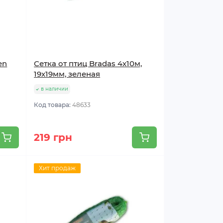
en
Сетка от птиц Bradas 4х10м,
19х19мм, зеленая
в наличии
Код товара:
48633
219 грн
Хит продаж