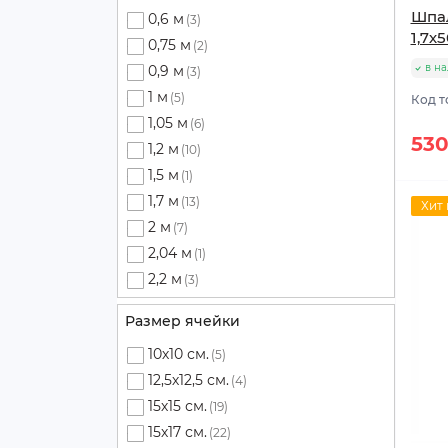
Шпал
0,6 м
(3)
1,7х5
0,75 м
(2)
в н
0,9 м
(3)
1 м
(5)
Код т
1,05 м
(6)
530
1,2 м
(10)
1,5 м
(1)
1,7 м
(13)
Хит
2 м
(7)
2,04 м
(1)
2,2 м
(3)
Размер ячейки
10х10 см.
(5)
12,5х12,5 см.
(4)
15х15 см.
(19)
15х17 см.
(22)