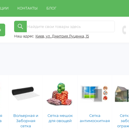
КЦИИ
КОНТАКТЫ
БЛОГ
в
Наш адрес:
Киeв, ул. Дмитрия Луценка, 15
я
Вольерная и
Сетка мешок
Сетка
Сетк
а
Заборная
для овощей
антимоскитная
заб
сетка
огра