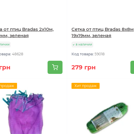
а от птиц Bradas 2х10м,
Сетка от птиц Bradas 8х8м
9мм, зеленая
19х19мм, зеленая
аличии
в наличии
овара:
48628
Код товара:
59018
 грн
279 грн
 продаж
Хит продаж