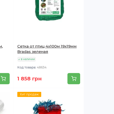
м,
Сетка от птиц 4х100м 19х19мм
Bradas зеленая
в наличии
Код товара:
48634
1 858 грн
Хит продаж