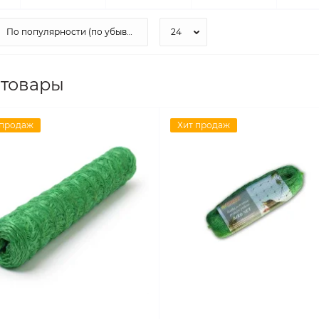
 товары
 продаж
Хит продаж