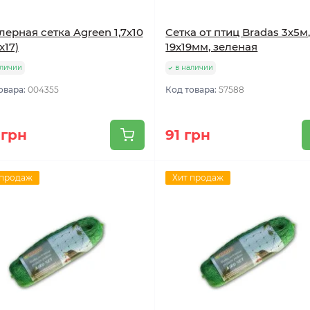
ерная сетка Agreen 1,7х10
Сетка от птиц Bradas 3х5м
x17)
19х19мм, зеленая
аличии
в наличии
овара:
004355
Код товара:
57588
 грн
91 грн
 продаж
Хит продаж