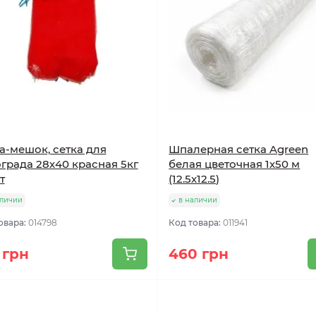
а-мешок, сетка для
Шпалерная сетка Agreen
града 28х40 красная 5кг
белая цветочная 1х50 м
т
(12.5х12.5)
аличии
в наличии
овара:
014798
Код товара:
011941
 грн
460 грн