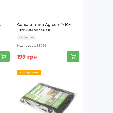
,
Сетка от птиц Agreen 4х10м
19х19мм зеленая
в наличии
Код товара:
88694
199 грн
Хит продаж