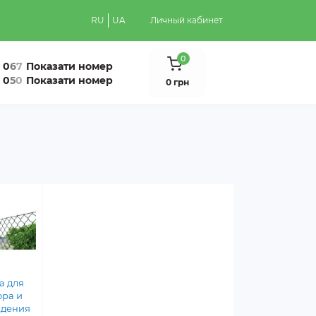
RU
UA
Личный кабинет
0
0
6
7
Показати номер
0
5
0
Показати номер
0 грн
а для
ора и
ждения