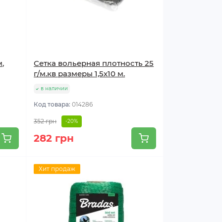
м,
Сетка вольерная плотность 25
г/м.кв размеры 1,5х10 м.
в наличии
Код товара:
014286
352 грн
-20%
282 грн
Хит продаж