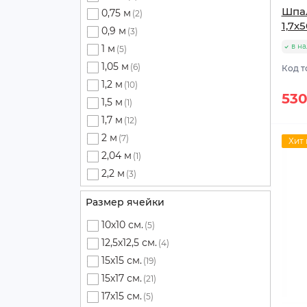
Шпал
0,75 м
(2)
1,7х5
0,9 м
(3)
в н
1 м
(5)
1,05 м
(6)
Код т
1,2 м
(10)
530
1,5 м
(1)
1,7 м
(12)
2 м
(7)
Хит
2,04 м
(1)
2,2 м
(3)
Размер ячейки
10х10 см.
(5)
12,5х12,5 см.
(4)
15х15 см.
(19)
15х17 см.
(21)
17х15 см.
(5)