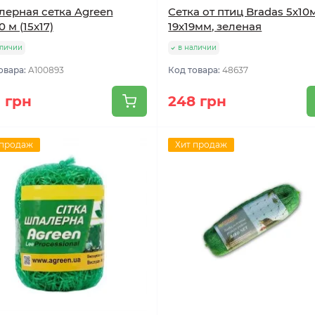
ерная сетка Agreen
Сетка от птиц Bradas 5х10м
0 м (15x17)
19х19мм, зеленая
аличии
в наличии
овара:
A100893
Код товара:
48637
 грн
248 грн
 продаж
Хит продаж