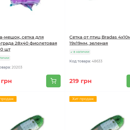
а-мешок, сетка для
Сетка от птиц Bradas 4х10
града 28х40 фиолетовая
19х19мм, зеленая
50 шт
в наличии
аличии
Код товара:
48633
овара:
20203
 грн
219 грн
 продаж
Хит продаж