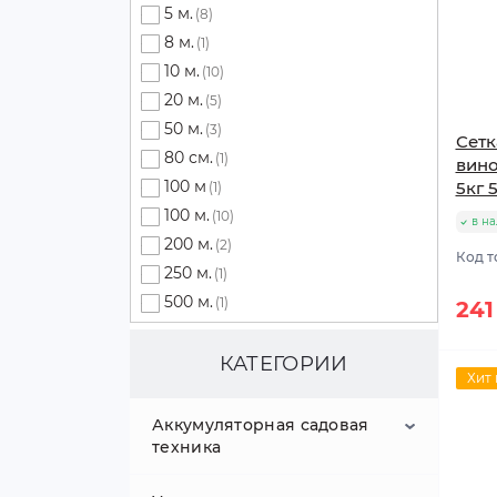
5 м.
(8)
8 м.
(1)
10 м.
(10)
20 м.
(5)
50 м.
(3)
Сетк
80 см.
(1)
вино
100 м
5кг 
(1)
100 м.
(10)
в н
200 м.
(2)
Код т
250 м.
(1)
500 м.
(1)
241
КАТЕГОРИИ
Хит
Аккумуляторная садовая
техника