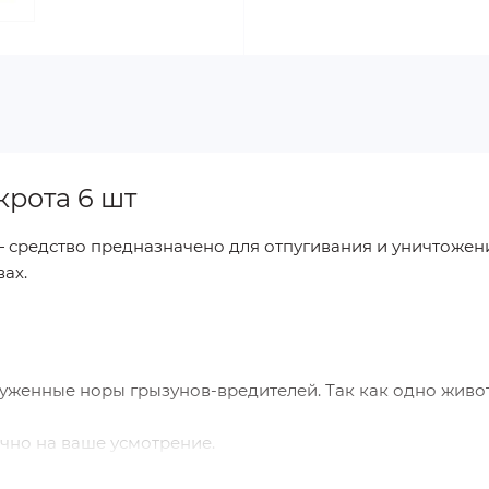
крота 6 шт
 средство предназначено для отпугивания и уничтожен
вах.
уженные норы грызунов-вредителей. Так как одно живо
очно на ваше усмотрение.