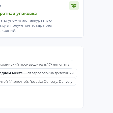
%
ратная упаковка
ьно упоминают аккуратную
вку и получение товара без
еждений.
краинский производитель, 17+ лет опыта
 одном месте
— от агроволокна до техники
ой, Укрпочтой, Rozetka Delivery, Delivery