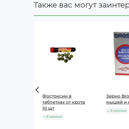
Также вас могут заинте
Фостоксин в
Зерно Bro
таблетках от крота
мышей и к
10 шт
В наличии
В наличии