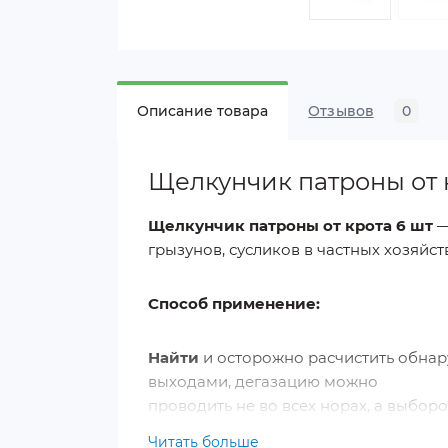
Описание товара
Отзывов
0
Щелкунчик патроны от 
Щелкунчик патроны от крота 6 шт
—
грызунов, сусликов в частных хозяйст
Способ применение:
Найти
и осторожно расчистить обнар
выходами, дегазацию можно
проводить не во всех норах, а выбор
Читать больше