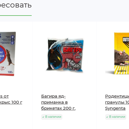
ресовать
s от
Багира яд-
Родентиц
рыс 100 г
приманка в
гранулы 1
брикетах 200 г.
Syngenta
В наличии
В наличии