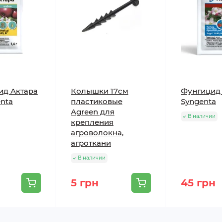
ид Актара
Колышки 17см
Фунгицид 
enta
пластиковые
Syngenta
Agreen для
В наличии
крепления
агроволокна,
агроткани
В наличии
5 грн
45 грн