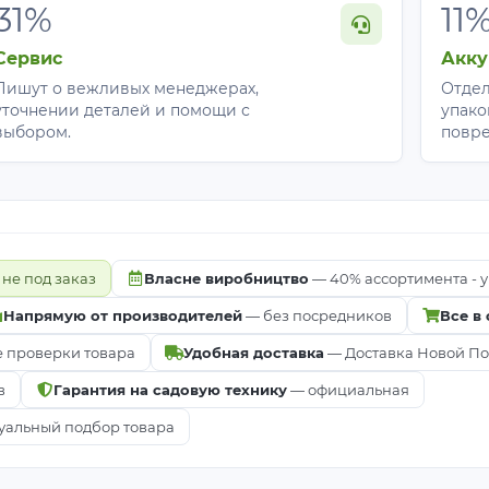
31%
11
Сервис
Акку
Пишут о вежливых менеджерах,
Отдел
уточнении деталей и помощи с
упако
выбором.
повр
 не под заказ
Власне виробництво
— 40% ассортимента - у
Напрямую от производителей
— без посредников
Все в
е проверки товара
Удобная доставка
— Доставка Новой Почт
в
Гарантия на садовую технику
— официальная
альный подбор товара