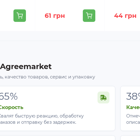
61 грн
44 грн
 Agreemarket
, качество товаров, сервис и упаковку
65%
38
Скорость
Каче
Хвалят быструю реакцию, обработку
Отмеч
заказов и отправку без задержек.
описа