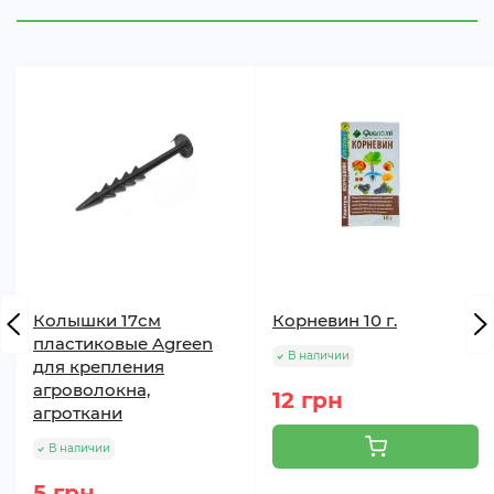
фосфорными удобрениями осенью, с азотными и
фосфорными весной.
Колышки 17см
Корневин 10 г.
пластиковые Agreen
В наличии
для крепления
агроволокна,
12 грн
агроткани
В наличии
5 грн