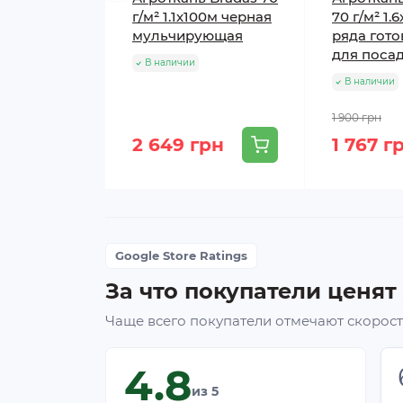
г/м² 1.1х100м черная
70 г/м² 1.
мульчирующая
ряда гото
для поса
В наличии
В наличии
1 900 грн
2 649 грн
1 767 г
Google Store Ratings
За что покупатели ценят
Чаще всего покупатели отмечают скорость
4.8
из 5