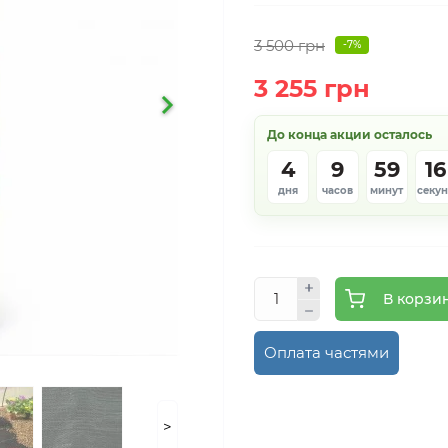
3 500 грн
-7%
3 255 грн
До конца акции осталось
4
9
59
15
дня
часов
минут
секу
В корзи
Оплата частями
>