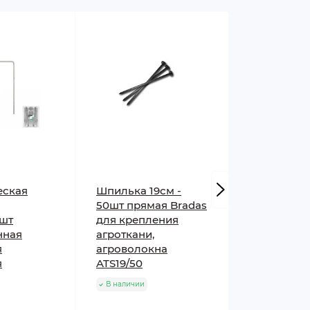
еская
Шпилька 19см -
Субстрат 
50шт прямая Bradas
рассады 1
0шт
для крепления
Peatfield
нная
агроткани,
В наличии
я
агроволокна
я
ATS19/50
В наличии