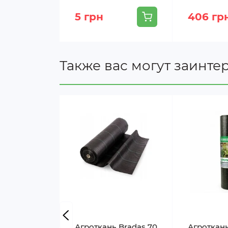
5 грн
406 гр
Также вас могут заинте
Агроткань Bradas 70
Агроткан