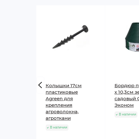
Где применяется:
везде где Вам необ
Колышки 17см
Бордюр п
пластиковые
х 10,3см 
Agreen для
садовый 
крепления
Эконом
агроволокна,
В наличии
агроткани
В наличии