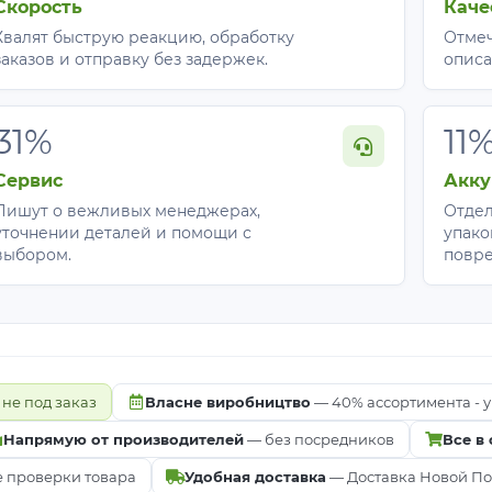
Скорость
Каче
Хвалят быструю реакцию, обработку
Отмеч
заказов и отправку без задержек.
описа
31%
11
Сервис
Акку
Пишут о вежливых менеджерах,
Отдел
уточнении деталей и помощи с
упако
выбором.
повр
 не под заказ
Власне виробництво
— 40% ассортимента - у
Напрямую от производителей
— без посредников
Все в
е проверки товара
Удобная доставка
— Доставка Новой Почт