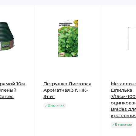
ходимо избавиться от сорняков.
рямой 10м
Петрушка Листовая
Металлич
зеленый
Ароматная 3 г. НК-
шпилька
Gartec
Элит
7/15см-10
оцинкова
В наличии
Bradas дл
креплени
В наличии