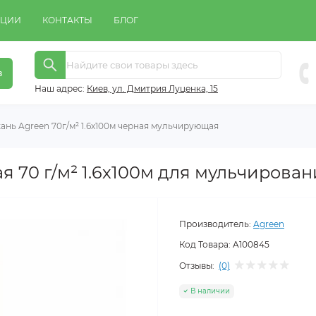
КЦИИ
КОНТАКТЫ
БЛОГ
в
Наш адрес:
Киeв, ул. Дмитрия Луценка, 15
ань Agreen 70г/м² 1.6х100м черная мульчирующая
я 70 г/м² 1.6х100м для мульчирова
Производитель:
Agreen
Код Товара:
A100845
Отзывы:
(0)
В наличии