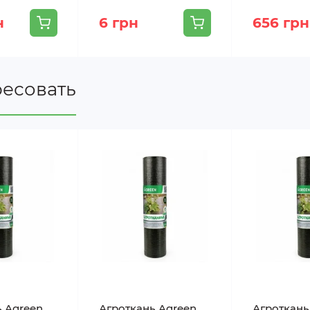
н
6 грн
656 грн
ресовать
ь Agreen
Агроткань Agreen
Агроткань