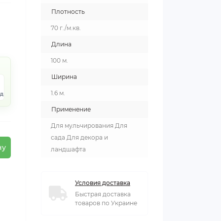
Плотность
70 г./м.кв.
Длина
100 м.
Ширина
1.6 м.
нд
Применение
Для мульчирования Для
сада Для декора и
ну
ландшафта
Условия доставка
Быстрая доставка
товаров по Украине