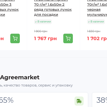
6х50м 3
70 г/м² 1.6х50м 2
70г/м² 1.6
вых лунок
ряда готовых лунок
черная
дки
для посадки
мульчиру
В наличии
В наличии
1 900 грн
1 830 грн
рн
1 767 грн
1 702 г
 Agreemarket
, качество товаров, сервис и упаковку
65%
38