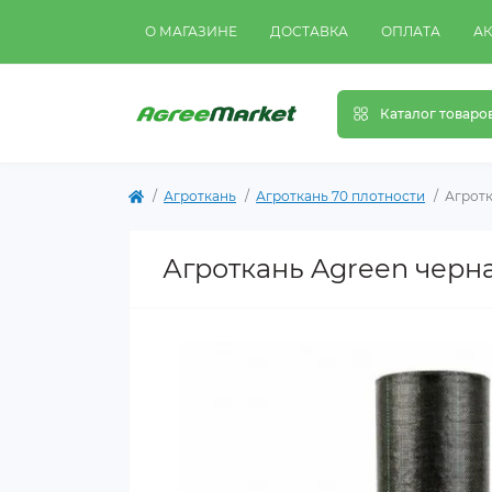
О МАГАЗИНЕ
ДОСТАВКА
ОПЛАТА
А
Каталог товаро
Агроткань
Агроткань 70 плотности
Агротк
Агроткань Agreen черна