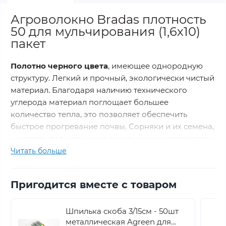
Агроволокно Bradas плотность
50 для мульчирования (1,6х10)
пакет
Полотно черного цвета
, имеющее однородную
структуру. Легкий и прочный, экологически чистый
материал. Благодаря наличию технического
углерода материал поглощает большее
количество тепла, это позволяет обеспечить
быстрое прогревание почвы. Сорняки и их семена,
находясь под черным мульчирующим материалом
не получают необходимого количества света и
Читать больше
погибают. Структура материала мульчи позволяет
производить полив и вносить жидкие удобрения.
Пригодится вместе с товаром
Агроволокно устойчиво к разрушающему
Шпилька скоба 3/15см - 50шт
действию UV излучения (UV-стабилизатор: 2%).
металлическая Agreen для