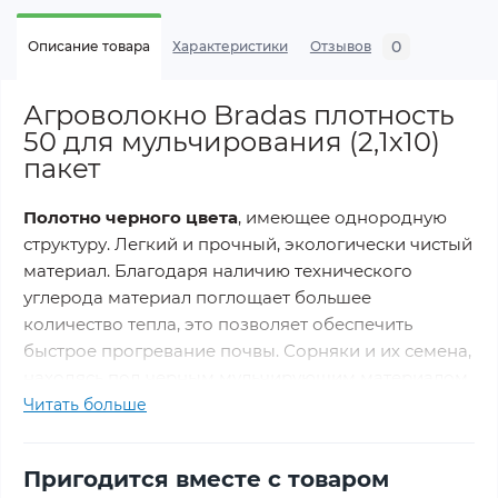
0
Описание товара
Характеристики
Отзывов
Агроволокно Bradas плотность
50 для мульчирования (2,1х10)
пакет
Полотно черного цвета
, имеющее однородную
структуру. Легкий и прочный, экологически чистый
материал. Благодаря наличию технического
углерода материал поглощает большее
количество тепла, это позволяет обеспечить
быстрое прогревание почвы. Сорняки и их семена,
находясь под черным мульчирующим материалом
не получают необходимого количества света и
Читать больше
погибают. Структура материала мульчи позволяет
производить полив и вносить жидкие удобрения.
Пригодится вместе с товаром