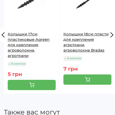
Мульчирование
- хороший способ обогатить
бедную почву. Материал не снимают вплоть до
ликвидации культуры. На грядках с многолетними
ягодными культурами (клубника, земляника и т.д.)
материал находится круглый год.
Колышки 17см
Колышки 18cм пластик
пластиковые Agreen
для крепления
для крепления
агроткани,
агроволокна,
агроволокна Bradas
агроткани
В наличии
В наличии
7 грн
5 грн
Также вас могут