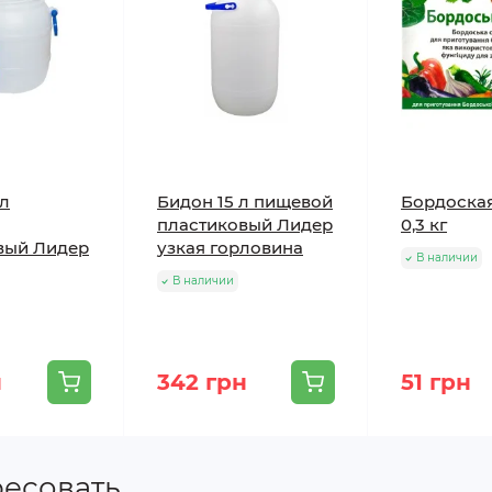
 л
Бидон 15 л пищевой
Бордоска
пластиковый Лидер
0,3 кг
вый Лидер
узкая горловина
В наличии
В наличии
н
342 грн
51 грн
ресовать