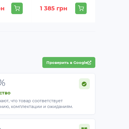
рн
1 385 грн
1 336 гр
Проверить в Google
%
ство
ают, что товар соответствует
нию, комплектации и ожиданиям.
%