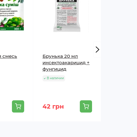
я смесь
Брунька 20 мл
Затеняюща
инсектоакарицид +
Agreen 70%
фунгицид
укреплен
усиленный
В наличии
В наличии
295 грн
42 грн
207 грн