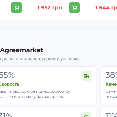
1 952 грн
1 644 г
 Agreemarket
, качество товаров, сервис и упаковку
65%
38
Скорость
Каче
Хвалят быструю реакцию, обработку
Отмеч
заказов и отправку без задержек.
описа
31%
11