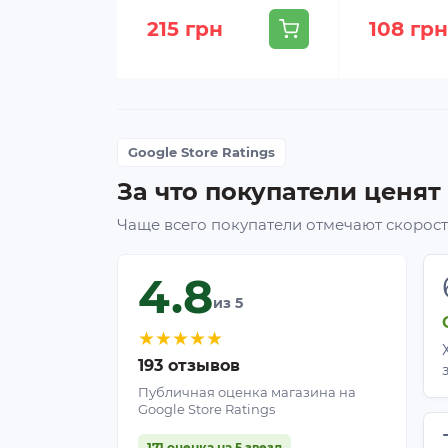
215 грн
108 грн
Google Store Ratings
За что покупатели ценят
Чаще всего покупатели отмечают скорость
4.8
из 5
★
★
★
★
★
193 отзывов
Публичная оценка магазина на
Google Store Ratings
171 оценка на 5 звезд