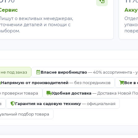
Сервис
Акку
Пишут о вежливых менеджерах,
Отдел
уточнении деталей и помощи с
упако
выбором.
повр
 не под заказ
Власне виробництво
— 40% ассортимента - у
Напрямую от производителей
— без посредников
Все в
е проверки товара
Удобная доставка
— Доставка Новой Почт
в
Гарантия на садовую технику
— официальная
альный подбор товара