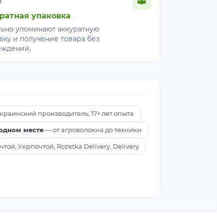
ратная упаковка
ьно упоминают аккуратную
вку и получение товара без
еждений.
краинский производитель, 17+ лет опыта
 одном месте
— от агроволокна до техники
ой, Укрпочтой, Rozetka Delivery, Delivery