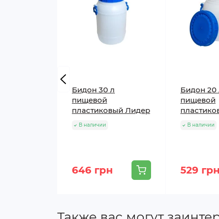
Бидон 30 л
Бидон 20
пищевой
пищевой
пластиковый Лидер
пластико
В наличии
В наличии
646 грн
529 гр
Также вас могут заинте