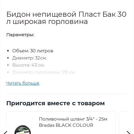
Бидон непищевой Пласт Бак 30
л широкая горловина
Параметры:
Объем: 30 литров
Диаметр: 32см.
Высота: 43 см.
Диаметр горловины: 28 см
Цвет: черный
Читать больше
Тип: круглый
Пригодится вместе с товаром
Описание и применение
Бидон предназначен для хранения непищевых
Поливочный шланг 3/4" - 25м
Bradas BLACK COLOUR
веществ: воды, химических веществ и других
жидкостей (дизельное топливо, масла, кислоты,