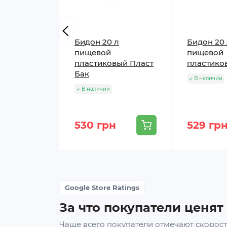
Бидон 20 л
Бидон 20
пищевой
пищевой
пластиковый Пласт
пластико
Бак
В наличии
В наличии
530 грн
529 гр
Google Store Ratings
За что покупатели ценят
Чаще всего покупатели отмечают скорость