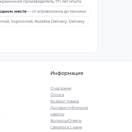
краинский производитель, 17+ лет опыта
 одном месте
— от агроволокна до техники
ой, Укрпочтой, Rozetka Delivery, Delivery
Информация
О магазине
Оплата
Возврат товара
Договор публичной
я
оферты
Вопросы/Ответы
Связаться с нами