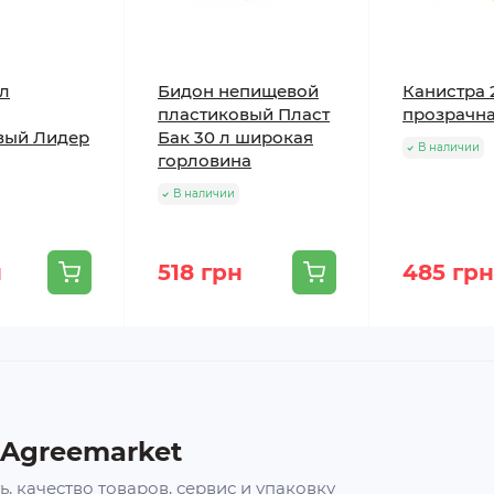
 л
Бидон непищевой
Канистра 
пластиковый Пласт
прозрачна
вый Лидер
Бак 30 л широкая
В наличии
горловина
В наличии
н
518 грн
485 грн
 Agreemarket
, качество товаров, сервис и упаковку