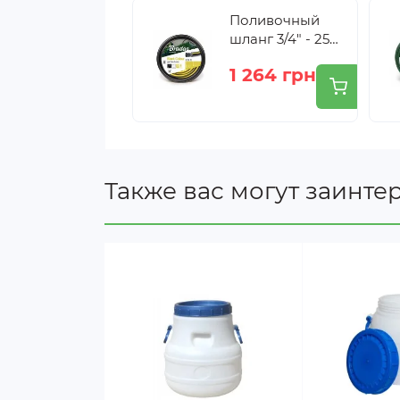
кислоты, ядохимикаты и другое). Та
Поливочный
удобную форму, практичные размеры 
шланг 3/4" - 25м
Bradas BLACK
1 264 грн
COLOUR
Также вас могут заинте