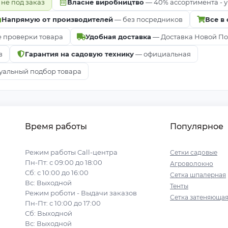
 не под заказ
Власне виробництво
— 40% ассортимента - у
Напрямую от производителей
— без посредников
Все в
е проверки товара
Удобная доставка
— Доставка Новой Почт
в
Гарантия на садовую технику
— официальная
альный подбор товара
Время работы
Популярное
Режим работы Call-центра
Сетки садовые
Пн-Пт: с 09:00 до 18:00
Агроволокно
Сб: с 10:00 до 16:00
Сетка шпалерная
Вс: Выходной
Тенты
Режим роботи - Выдачи заказов
Сетка затеняюща
Пн-Пт: с 10:00 до 17:00
Сб: Выходной
Вс: Выходной