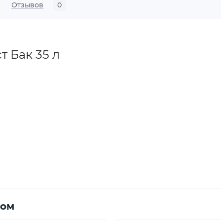
Отзывов
0
 Бак 35 л
ром
пищевых веществ: воды, химических веществ и других жи