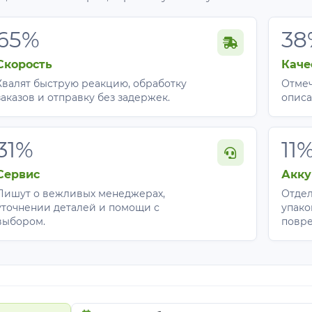
65%
38
Скорость
Каче
Хвалят быструю реакцию, обработку
Отмеч
заказов и отправку без задержек.
описа
31%
11
Сервис
Акку
Пишут о вежливых менеджерах,
Отдел
уточнении деталей и помощи с
упако
выбором.
повр