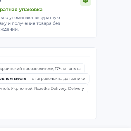
ратная упаковка
ьно упоминают аккуратную
вку и получение товара без
еждений.
краинский производитель, 17+ лет опыта
 одном месте
— от агроволокна до техники
ой, Укрпочтой, Rozetka Delivery, Delivery