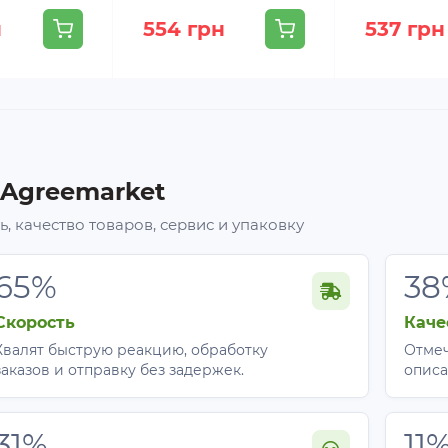
н
554 грн
537 грн
 Agreemarket
, качество товаров, сервис и упаковку
65%
38
Скорость
Каче
Хвалят быструю реакцию, обработку
Отмеч
заказов и отправку без задержек.
описа
31%
11