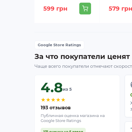
599 грн
579 гр
Google Store Ratings
За что покупатели ценят
Чаще всего покупатели отмечают скорость
4.8
из 5
★
★
★
★
★
193 отзывов
Публичная оценка магазина на
Google Store Ratings
171 оценка на 5 звезд