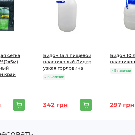
ая сетка
Бидон 15 л пищевой
Бидон 10 
%(2х5м)
пластиковый Лидер
пластико
ный
узкая горловина
В наличии
й край
В наличии
н
342 грн
297 грн
ресовать