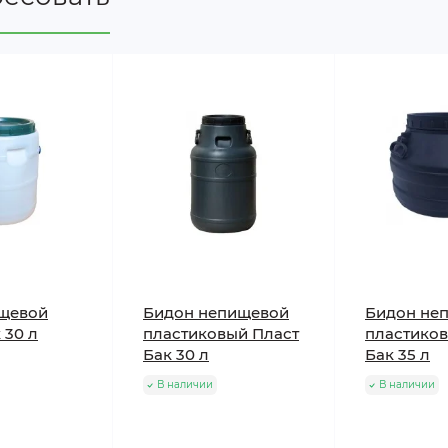
щевой
Бидон непищевой
Бидон не
 30 л
пластиковый Пласт
пластиков
Бак 30 л
Бак 35 л
В наличии
В наличии