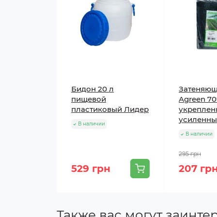
Бидон 20 л
Затеняющ
пищевой
Agreen 70
пластиковый Лидер
укреплен
усиленны
В наличии
В наличии
295 грн
529 грн
207 гр
Также вас могут заинте