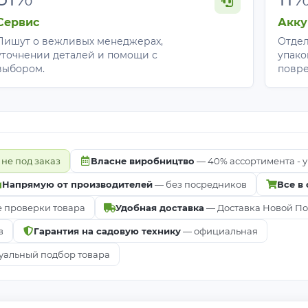
Сервис
Акку
Пишут о вежливых менеджерах,
Отдел
уточнении деталей и помощи с
упако
выбором.
повр
 не под заказ
Власне виробництво
— 40% ассортимента - у
Напрямую от производителей
— без посредников
Все в
е проверки товара
Удобная доставка
— Доставка Новой Почт
в
Гарантия на садовую технику
— официальная
альный подбор товара