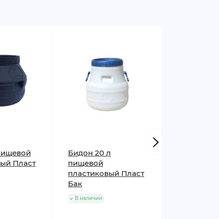
пищевой
Бидон 20 л
Бидон 20 
ый Пласт
пищевой
пищевой
пластиковый Пласт
пластиков
Бак
В наличии
В наличии