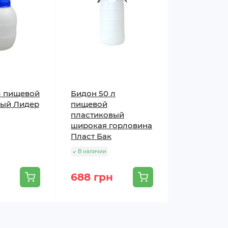
л пищевой
Бидон 50 л
вый Лидер
пищевой
пластиковый
широкая горловина
Пласт Бак
В наличии
688 грн