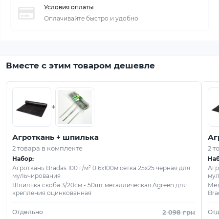
Условия оплаты
Оплачивайте быстро и удобно
Вместе с этим товаром дешевле
+
Агроткань + шпилька
Аг
2 товара в комплекте
2 т
Набор:
Наб
Агроткань Bradas 100 г/м² 0.6х100м сетка 25х25 черная для
Агр
мульчирования
мул
Шпилька скоба 3/20см - 50шт металлическая Agreen для
Мет
крепления оцинкованная
Bra
Отдельно
2 098 грн
От