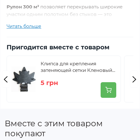
Рулон 300 м²
позволяет перекрывать широкие
участки одним полотном без стыков — это
обеспечивает равномерное затенение, повышает
Читать больше
надежность конструкции и значительно упрощает
монтаж.
Пригодится вместе с товаром
Основные характеристики
Клипса для крепления
затеняющей сетки Кленовый
Бренд
Agreen
лист Agreen черная
5 грн
Степень
40% (пропускает ~60%
затенения
света)
Размер
6х50 м (300 м²)
Вместе с этим товаром
Цвет
Темно-зеленый
покупают