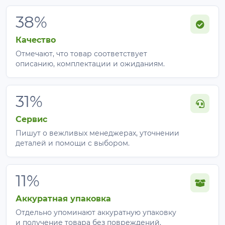
Этот формат идеально подходит для больших и
профессиональных задач:
38%
Качество
фермерские хозяйства
Отмечают, что товар соответствует
тепличные комплексы
описанию, комплектации и ожиданиям.
агропредприятия
большие частные участки
31%
Идеальный рулон для широких площадей, где
важно сохранить максимум естественного света.
Сервис
Пишут о вежливых менеджерах, уточнении
деталей и помощи с выбором.
11%
Аккуратная упаковка
Отдельно упоминают аккуратную упаковку
и получение товара без повреждений.