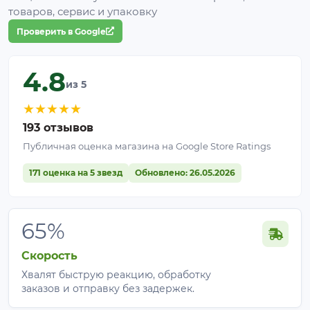
товаров, сервис и упаковку
Плотность
Для чего
Особенность
Проверить в Google
Огурцы,
Максимум
4.8
40%
зелень,
из 5
света
рассада
★
★
★
★
★
193 отзывов
Томаты,
Универсальный
45–60%
Публичная оценка магазина на Google Store Ratings
перец
вариант
171 оценка на 5 звезд
Обновлено: 26.05.2026
Интенсивнее
70%
Теплицы
затенение
65%
Максимальная
80–95%
Ограждения
защита
Скорость
Хвалят быструю реакцию, обработку
Кому подойдет?
заказов и отправку без задержек.