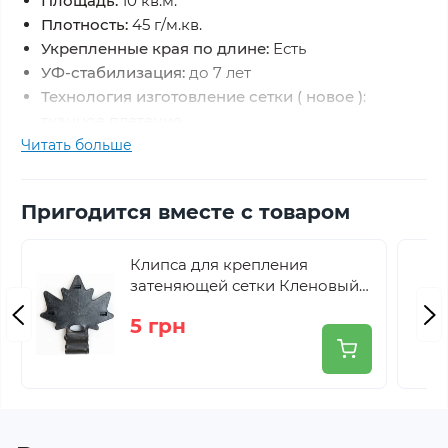
Площадь:
10 кв.м.
Плотность:
45 г/м.кв.
Укрепленные края по длине:
Есть
УФ-стабилизация:
до 7 лет
Технология изготовление сетки ( новое )
:
тканное плетение
Цвет:
зелёный.
Читать больше
Пригодится вместе с товаром
Клипса для крепления
затеняющей сетки Кленовый
лист Agreen черная
5 грн