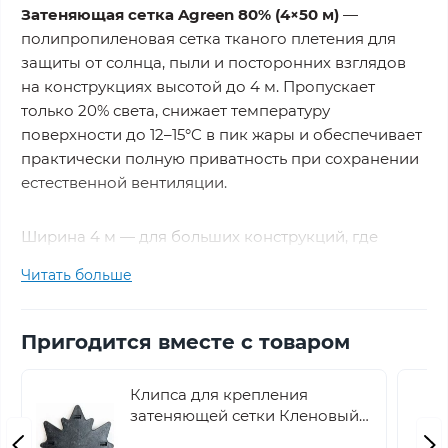
Затеняющая сетка Agreen 80% (4×50 м)
—
полипропиленовая сетка тканого плетения для
защиты от солнца, пыли и посторонних взглядов
на конструкциях высотой до 4 м. Пропускает
только 20% света, снижает температуру
поверхности до 12–15°C в пик жары и обеспечивает
практически полную приватность при сохранении
естественной вентиляции.
Ширина 4 м — для больших конструкций, где
важна ровная сплошная поверхность на всю
Читать больше
высоту без горизонтальных швов и накладок.
Закрывает ограждение, фасад или навес одним
полотном за один проход.
Пригодится вместе с товаром
Почему именно 80%?
Это уровень, где исчезают
Клипса для крепления
силуэты — через 80% не видно ни людей, ни
затеняющей сетки Кленовый
предметов, только сплошное темно-зеленое
лист Agreen черная