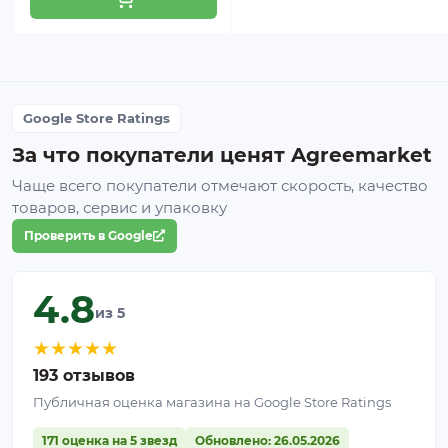
Срок службы
правильном хранении)
Упаковка
Рулон
Google Store Ratings
Где применяют сетку 80%
За что покупатели ценят Agreemarket
Заборы и ограждения высотой до 4 м.
Одно
Чаще всего покупатели отмечают скорость, качество
полотно закрывает всю высоту без
товаров, сервис и упаковку
горизонтальных швов — ровная поверхность и
Проверить в Google
полная приватность.
Фасады зданий и сооружений.
Защита от
перегрева на значительной площади, снижение
4.8
из 5
температуры в помещении без полного
перекрытия естественного освещения.
★
★
★
★
★
Навесы, склады и производственные здания.
193 отзывов
Защита от прямого солнца и пыли на
Публичная оценка магазина на Google Store Ratings
габаритных боковых стенках за минимальное
количество шагов монтажа.
171 оценка на 5 звезд
Обновлено: 26.05.2026