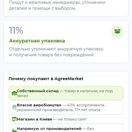
Пишут о вежливых менеджерах, уточнении
виноград,
растений,
деталей и помощи с выбором.
60–70%
огородные
частичная
культуры
приватность
11%
Плотная
Заборы,
Аккуратная упаковка
тень,
75%
перголы,
силуэты еще
Отдельно упоминают аккуратную упаковку
фасады
и получение товара без повреждений.
видно
Силуэтов не
Заборы,
видно,
Почему покупают в AgreeMarket
80%
навесы,
вентиляция
автоплощадки
Собственный склад
— товар в наличии, не под
есть
заказ
Власне виробництво
— 40% ассортимента -
Полная
Почти не
украинский производитель, 17+ лет опыта
приватность,
90–95%
пропускает
Магазин в Киеве
— не только сайт
защита от
свет и ветер
пыли
Напрямую от производителей
— без