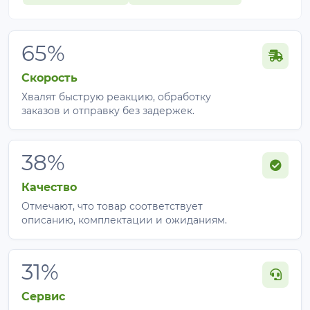
Базы отдыха, гостиницы и рестораны.
Большие приватные зоны отдыха с
максимальным затенением и естественной
65%
вентиляцией.
Спортивные площадки и арены.
Ровный
Скорость
аккуратный вид на всю высоту без видимых
Хвалят быструю реакцию, обработку
горизонтальных швов.
заказов и отправку без задержек.
Какое затенение выбрать:
сравнение вариантов
38%
Качество
Процент
Подходит для
Особенность
Отмечают, что товар соответствует
описанию, комплектации и ожиданиям.
Легкая тень,
Зелень,
максимум
45%
огурцы, цветы,
света для
31%
рассада
растений
Сервис
Теплицы,
Защита