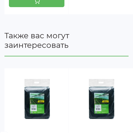
Исходя из выше сказанного, важнейшим фактором
повышения количества и качества урожая
является уменьшение интенсивности солнечного
Также вас могут
света, поступающего к растениям в весенне-
заинтересовать
летний период. Для растений открытого грунта
оптимальное решение – использование
затеняющих сеток. С одной стороны, затеняющие
сетки задерживают избыточную солнечную
радиацию, с другой стороны, преломляют и более
равномерно распределяют пропускаемый
солнечный свет.
Степень затенения сетки определяется
материалом, из которого она изготовлена,
размерами нити и рисунком сетки, то есть
характером переплетения нитей.
Фиксируется сетка при помощи металлических,
пластиковых или деревянных каркасов,