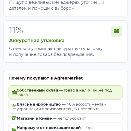
Пишут о вежливых менеджерах, уточнении
Заборы 2 м,
Силуэтов не
деталей и помощи с выбором.
ограждения,
видно,
80%
склады,
вентиляция
стоянки
есть
11%
Полная
Аккуратная упаковка
Почти не
приватность,
Отдельно упоминают аккуратную упаковку
90–95%
пропускает
защита от
и получение товара без повреждений.
свет и ветер
пыли
Как установить затеняющую
Почему покупают в AgreeMarket
сетку — 4 шага
Собственный склад
— товар в наличии, не под
заказ
Отмерьте и отрежьте
нужную длину от рулона
— ножницами или монтажным ножом. Срез
Власне виробництво
— 40% ассортимента -
украинский производитель, 17+ лет опыта
слегка опалите зажигалкой, чтобы край не
расползался.
Магазин в Киеве
— не только сайт
Разверните полотно
вдоль забора или
Напрямую от производителей
— без
ограждения.