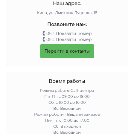
соответствующую высоте вашего ограждения без
Наш адрес:
подрезки и остатков.
Киeв, ул. Дмитрия Луценка, 15
Сколько метров рулона нужно на участок 15
соток?
Позвоните нам:
Видно ли что-то через сетку 80%?
0
6
7
Показати номер
Пропускает ли сетка дождь и ветер?
0
5
0
Показати номер
Сколько служит сетка Agreen 80%?
Перейти в контакты
Не уверены, какая ширина или длина рулона
подойдет для вашего забора? Напишите нам или
позвоните — подберем и рассчитаем количество
бесплатно. Доставка по всей Украине от 1 дня.
Время работы
Режим работы Call-центра
Пн-Пт: с 09:00 до 18:00
Сб: с 10:00 до 16:00
Вс: Выходной
Режим роботи - Выдачи заказов
Пн-Пт: с 10:00 до 17:00
Сб: Выходной
Вс: Выходной