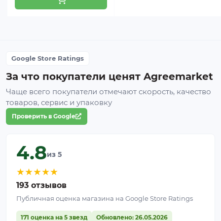
Где применяют сетку 80%
Заборы высотой 2 м.
Точное соответствие
ширины — не нужно резать по высоте, только
отмерять нужную длину.
Google Store Ratings
Ограждения складов, автостоянок и баз.
За что покупатели ценят Agreemarket
Закрытие большого периметра от посторонних
взглядов и пыли за минимальное количество
Чаще всего покупатели отмечают скорость, качество
шагов монтажа.
товаров, сервис и упаковку
Временные ограждения строительных
Проверить в Google
площадок.
Быстрый монтаж и демонтаж —
рулон легко перемещать между объектами.
4.8
Защита от пыли и ветра вдоль дорог.
из 5
Сплошное полотно без швов по длине на весь
★
★
★
★
★
периметр.
193 отзывов
Какое затенение выбрать:
Публичная оценка магазина на Google Store Ratings
сравнение вариантов
171 оценка на 5 звезд
Обновлено: 26.05.2026