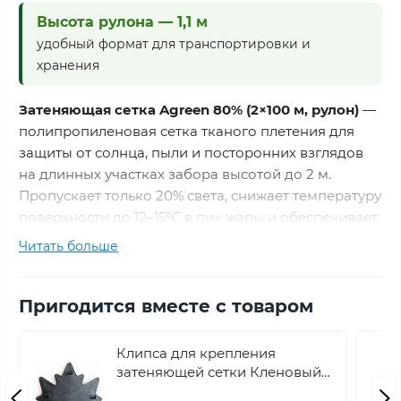
Высота рулона — 1,1 м
удобный формат для транспортировки и
хранения
Затеняющая сетка Agreen 80% (2×100 м, рулон)
—
полипропиленовая сетка тканого плетения для
защиты от солнца, пыли и посторонних взглядов
на длинных участках забора высотой до 2 м.
Пропускает только 20% света, снижает температуру
поверхности до 12–15°C в пик жары и обеспечивает
практически полную приватность при сохранении
Читать больше
естественной вентиляции.
Пригодится вместе с товаром
Ширина 2 м соответствует высоте капитального
забора или ограждения из профнастила —
закрывает всю высоту одним полотном без
Клипса для крепления
затеняющей сетки Кленовый
горизонтального шва. Длина 100 м позволяет
лист Agreen черная
отрезать ровно столько, сколько нужно, и не