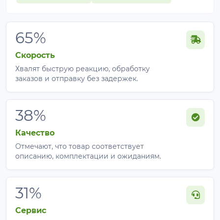
Подходит
Процент
Особенность
для
65%
Зелень,
Легкая тень,
Скорость
огурцы,
максимум
45%
Хвалят быструю реакцию, обработку
цветы,
света для
заказов и отправку без задержек.
рассада
растений
Теплицы,
Защита
38%
виноград,
растений,
60–70%
огородные
частичная
Качество
культуры
приватность
Отмечают, что товар соответствует
описанию, комплектации и ожиданиям.
Плотная
Заборы,
тень,
75%
перголы,
31%
силуэты еще
фасады
видно
Сервис