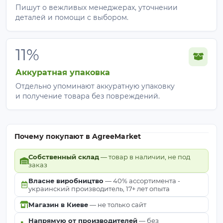
Пишут о вежливых менеджерах, уточнении
Зелень,
Легкая тень,
деталей и помощи с выбором.
огурцы,
максимум
45%
цветы,
света для
рассада
растений
11%
Аккуратная упаковка
Теплицы,
Защита
виноград,
растений,
Отдельно упоминают аккуратную упаковку
60–70%
и получение товара без повреждений.
огородные
частичная
культуры
приватность
Заборы,
Почему покупают в AgreeMarket
перголы,
Плотная тень +
75%
Собственный склад
фасады,
— товар в наличии, не под
приватность
заказ
рассадники
Власне виробництво
— 40% ассортимента -
украинский производитель, 17+ лет опыта
Заборы до
Максимальная
Магазин в Киеве
— не только сайт
2 м,
приватность,
80%
фасады,
Напрямую от производителей
— без