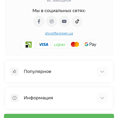
Вс: Выходной
Пропускает ли сетка 80% дождь и полив?
Сколько служит сетка Agreen 80%?
Мы в социальных сетях:
Не уверены, какой процент или размер подойдет
shop@agreen.ua
для вашего забора или фасада?
Напишите нам
или позвоните — подберем и рассчитаем
количество бесплатно. Доставка по всей Украине
от 1 дня.
Популярное
Сетки садовые
Агроволокно
Информация
Сетка шпалерная
Тенты
О магазине
Сетка затеняющая