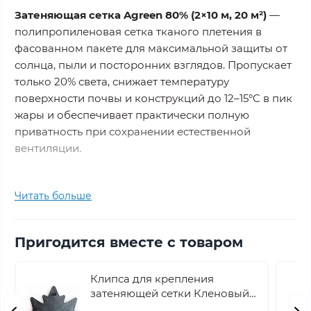
Затеняющая сетка Agreen 80% (2×10 м, 20 м²)
—
полипропиленовая сетка тканого плетения в
фасованном пакете для максимальной защиты от
солнца, пыли и посторонних взглядов. Пропускает
только 20% света, снижает температуру
поверхности почвы и конструкций до 12–15°C в пик
жары и обеспечивает практически полную
приватность при сохранении естественной
вентиляции.
Формат 20 м² — универсальное решение для
Читать больше
заборов стандартной высоты, фасадов и навесов:
ширина 2 м закрывает забор высотой до 2 м
одним полотном, а длина 10 м покрывает участок
Пригодится вместе с товаром
без стыков и нахлестов. Готовый размер без
подрезки и остатков.
Клипса для крепления
затеняющей сетки Кленовый
Почему именно 80%?
Это уровень для тех, кому
лист Agreen черная