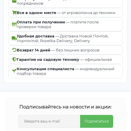
минимум
посредников
навесы,
света
террасы
Все в одном месте
— от агроволокна до техники
Оплата при получении
— платите после
Полное
проверки товара
Почти не
затенение,
90–95%
пропускает
Удобная доставка
— Доставка Новой Почтой,
защита от
Укрпочтой, Rozetka Delivery, Delivery
свет
пыли
Возврат 14 дней
— без лишних вопросов
Гарантия на садовую технику
— официальная
Как установить затеняющую
сетку — 4 шага
Консультация специалиста
— индивидуальный
подбор товара
Подготовьте основу
— столбы забора, каркас
навеса, фасадные крепления или рабицу.
Разверните сетку
вдоль конструкции —
ширина 2 м точно соответствует стандартной
Подписывайтесь на новости и акции:
высоте забора без подрезки.
Натяните ровно
от одного конца до другого —
Подписаться
плотное плетение 80% держит форму без