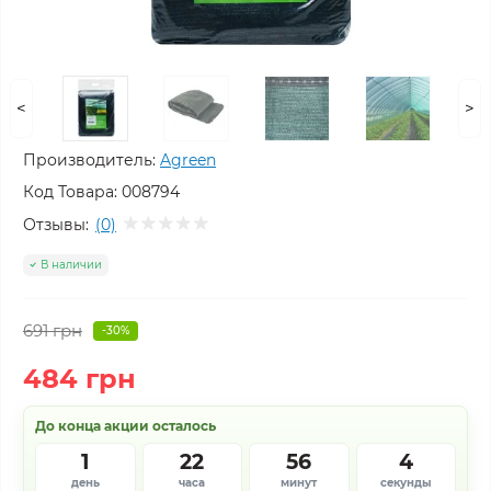
<
>
Производитель:
Agreen
Код Товара:
008794
Отзывы:
(0)
В наличии
691 грн
-30%
484 грн
До конца акции осталось
1
22
56
3
день
часа
минут
секунды